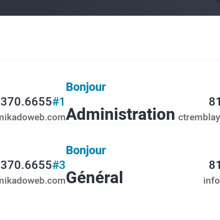
Bonjour
.370.6655
#1
8
Administration
mikadoweb.com
ctrembla
Bonjour
.370.6655
#3
8
Général
mikadoweb.com
inf